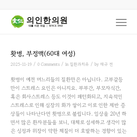
의인한의원
대를 이은 의업  |  SINCE 1963
홧병, 부정맥(60대 여성)
/
/
/
2025-11-19
0 Comments
in
질환과치유
by
재규 전
홧병이 예전 며느리들의 질환만은 아닙니다. 고부갈등
만이 스트레스 요인은 아니지요. 부부간, 부모자식간,
혹은 회사스트레스 등도 이것이 패턴화되고, 지속적인
스트레스로 인해 심장의 화가 쌓이고 이로 인한 제반 증
상들이 나타난다면 홧병으로 불립니다. 임상을 20년 하
면서 많은 환자분들을 보니, 대체로 섬세하고 생각이 많
은 성정과 위장이 약한 체질이 더 호발하는 경향이 있는