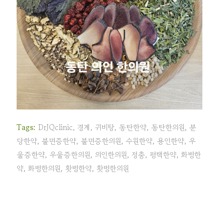
Tags:
DrJQclinic
,
경계
,
귀비탕
,
동탄한약
,
동탄한의원
,
분
당한약
,
불면증한약
,
불면증한의원
,
수원한약
,
용인한약
,
우
울증한약
,
우울증한의원
,
의인한의원
,
정충
,
평택한약
,
화병한
약
,
화병한의원
,
홧병한약
,
홧병한의원