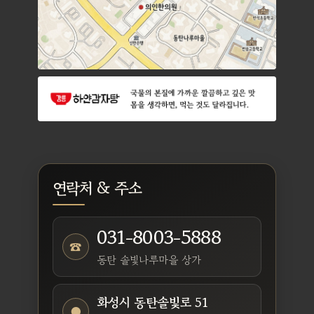
연락처 & 주소
031-8003-5888
☎
동탄 솔빛나루마을 상가
화성시 동탄솔빛로 51
●