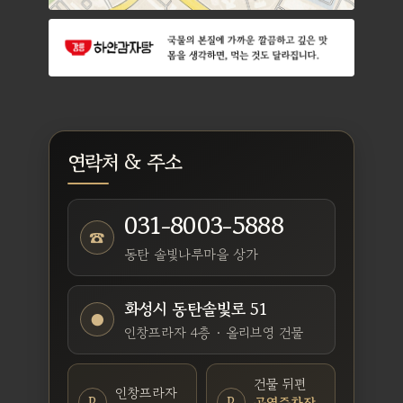
연락처 & 주소
031-8003-5888
☎
동탄 솔빛나루마을 상가
화성시 동탄솔빛로 51
●
인창프라자 4층 · 올리브영 건물
건물 뒤편
인창프라자
P
P
공영주차장