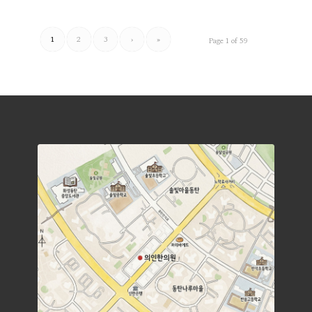
1
2
3
›
»
Page 1 of 59