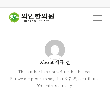
의인한의원
대를 이은 의업  |  SINCE 1963
About
재규 전
This author has not written his bio yet.
But we are proud to say that
재규 전
contributed
526 entries already.