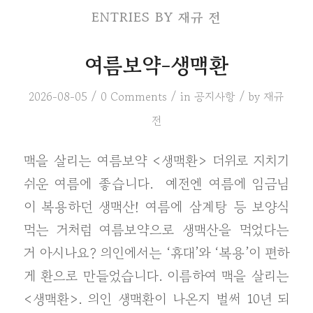
ENTRIES BY 재규 전
여름보약-생맥환
/
/
/
2026-08-05
0 Comments
in
공지사항
by
재규
전
맥을 살리는 여름보약 <생맥환> 더위로 지치기
쉬운 여름에 좋습니다. ​ 예전엔 여름에 임금님
이 복용하던 생맥산! 여름에 삼계탕 등 보양식
먹는 거처럼 여름보약으로 생맥산을 먹었다는
거 아시나요? 의인에서는 ‘휴대’와 ‘복용’이 편하
게 환으로 만들었습니다. 이름하여 맥을 살리는
<생맥환>. 의인 생맥환이 나온지 벌써 10년 되