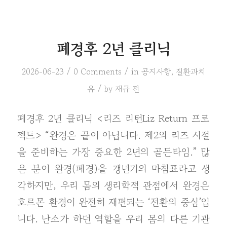
폐경후 2년 클리닉
/
/
2026-06-23
0 Comments
in
공지사항
,
질환과치
/
유
by
재규 전
폐경후 2년 클리닉 <리즈 리턴Liz Return 프로
젝트> “완경은 끝이 아닙니다. 제2의 리즈 시절
을 준비하는 가장 중요한 2년의 골든타임.” 많
은 분이 완경(폐경)을 갱년기의 마침표라고 생
각하지만, 우리 몸의 생리학적 관점에서 완경은
호르몬 환경이 완전히 재편되는 ‘전환의 중심’입
니다. 난소가 하던 역할을 우리 몸의 다른 기관