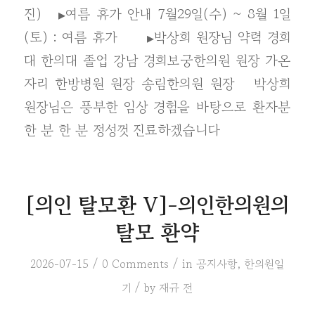
진) ▸여름 휴가 안내 7월29일(수) ~ 8월 1일
(토) : 여름 휴가 ▸박상희 원장님 약력 경희
대 한의대 졸업 강남 경희보궁한의원 원장 가온
자리 한방병원 원장 송림한의원 원장 박상희
원장님은 풍부한 임상 경험을 바탕으로 환자분
한 분 한 분 정성껏 진료하겠습니다
[의인 탈모환 V]-의인한의원의
탈모 환약
/
/
2026-07-15
0 Comments
in
공지사항
,
한의원일
/
기
by
재규 전