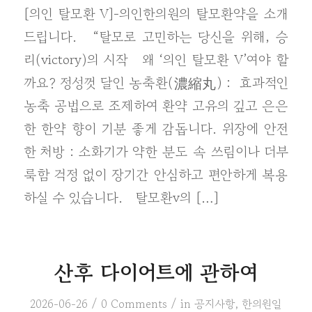
[의인 탈모환 V]-의인한의원의 탈모환약을 소개
드립니다. “탈모로 고민하는 당신을 위해, 승
리(victory)의 시작 왜 ‘의인 탈모환 V’여야 할
까요? 정성껏 달인 농축환(濃縮丸) : 효과적인
농축 공법으로 조제하여 환약 고유의 깊고 은은
한 한약 향이 기분 좋게 감돕니다. 위장에 안전
한 처방 : 소화기가 약한 분도 속 쓰림이나 더부
룩함 걱정 없이 장기간 안심하고 편안하게 복용
하실 수 있습니다. 탈모환v의 […]
산후 다이어트에 관하여
/
/
2026-06-26
0 Comments
in
공지사항
,
한의원일