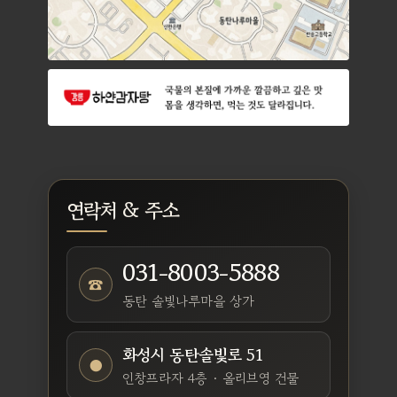
연락처 & 주소
031-8003-5888
☎
동탄 솔빛나루마을 상가
화성시 동탄솔빛로 51
●
인창프라자 4층 · 올리브영 건물