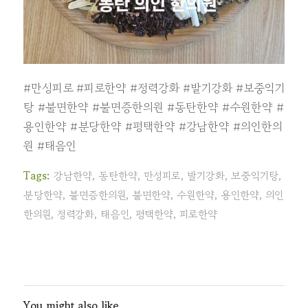
#만성피로
#피로한약
#정력강화
#발기강화
#보중익기
탕
#불면한약
#불면증한의원
#동탄한약
#수원한약
#
용인한약
#분당한약
#평택한약
#강남한약
#의인한의
원
#태음인
Tags:
강남한약
,
동탄한약
,
만성피로
,
발기강화
,
보중익기탕
,
분당한약
,
불면증한의원
,
불면한약
,
수원한약
,
용인한약
,
의인
한의원
,
정력강화
,
태음인
,
평택한약
,
피로한약
You might also like