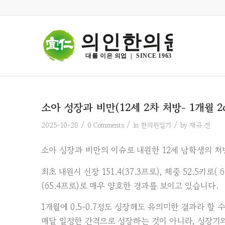
의인한의원
대를 이은 의업  |  SINCE 1963
소아 성장과 비만(12세 2차 처방- 1개월 2
/
/
/
2025-10-28
0 Comments
in
한의원일기
by
재규 전
소아 성장과 비만의 이슈로 내원한 12세 남학생의 처
최초 내원시 신장 151.4(37.3프로), 체중 52.5키로( 
(65.4프로)로 매우 양호한 경과를 보이고 있습니다.
1개월에 0.5-0.7정도 성장해도 유의미한 결과라 할
매달 일정한 간격으로 성장하는 것이 아니라, 성장기와