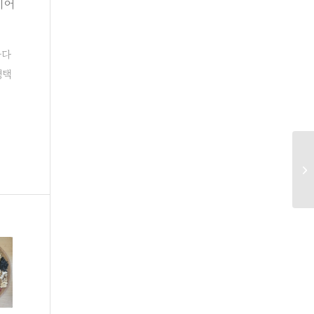
이어
아다
평택