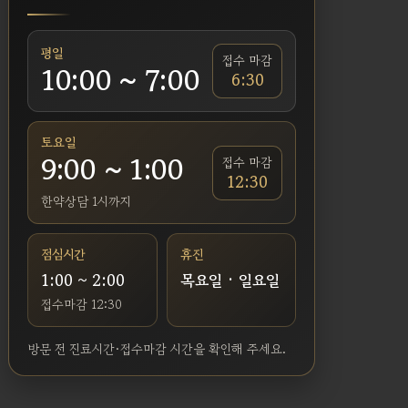
평일
접수 마감
10:00 ~ 7:00
6:30
토요일
9:00 ~ 1:00
접수 마감
12:30
한약상담 1시까지
점심시간
휴진
1:00 ~ 2:00
목요일 · 일요일
접수마감 12:30
방문 전 진료시간·접수마감 시간을 확인해 주세요.