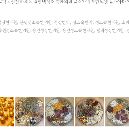
#평택성장한의원
#평택성조숙한의원
#소아비만한의원
#소아다
성장한의원
,
분당성조숙한의원
,
성장한약
,
성조숙한약
,
성조숙한의원
,
소
수원성조숙한의원
,
용인성장한의원
,
용인성조숙한의원
,
평택성장한의원
,