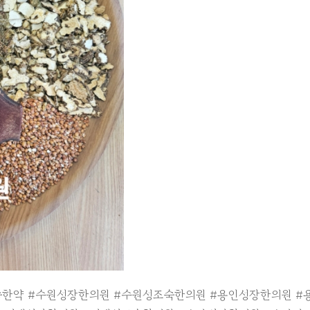
숙한약
#수원성장한의원
#수원성조숙한의원
#용인성장한의원
#