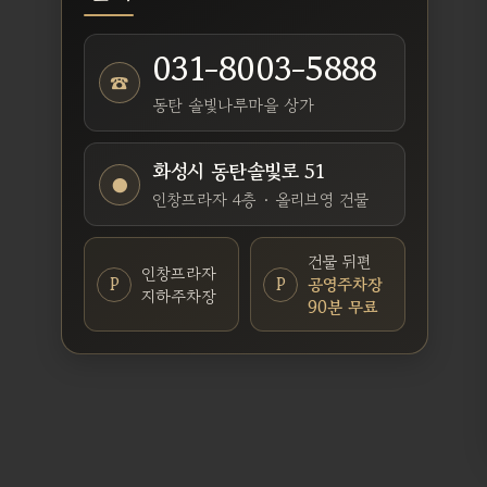
031-8003-5888
☎
동탄 솔빛나루마을 상가
화성시 동탄솔빛로 51
●
인창프라자 4층 · 올리브영 건물
건물 뒤편
인창프라자
P
P
공영주차장
지하주차장
90분 무료