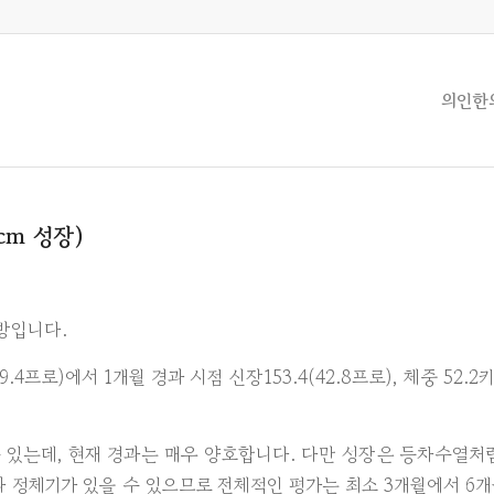
의인한
cm 성장)
방입니다.
69.4프로)에서 1개월 경과 시점 신장153.4(42.8프로), 체중 52.2
 수 있는데, 현재 경과는 매우 양호합니다. 다만 성장은 등차수열처
 정체기가 있을 수 있으므로 전체적인 평가는 최소 3개월에서 6