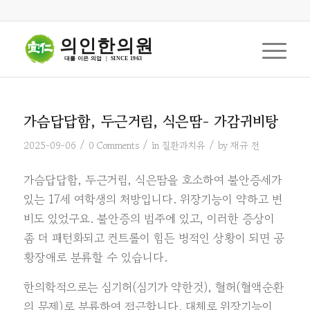
의인한의원
대를 이은 의업  |  SINCE 1963
가슴답답함, 두근거림, 식은땀- 가감귀비탕
/
/
/
2025-09-06
0 Comments
in
질환과치유
by
재규 전
가슴답답함, 두근거림, 식은땀을 호소하여 불안증세가
있는 17세 여학생의 처방입니다. 위장기능이 약하고 변
비도 있었구요. 불안증의 범주에 있고, 이러한 증상이
좀 더 패턴화되고 컨트롤이 힘든 병적인 상황이 되면 공
황장애로 분류할 수 있습니다.
한의학적으로는 심기허(심기가 약한것), 혈허(혈액순환
의 문제)로 분류하여 접근합니다. 대체로 위장기능이