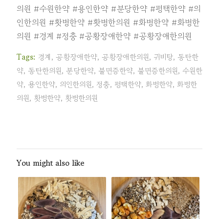
의원
#수원한약
#용인한약
#분당한약
#평택한약
#의
인한의원
#홧병한약
#홧병한의원
#화병한약
#화병한
의원
#경계
#정충
#공황장애한약
#공황장애한의원
Tags:
경계
,
공황장애한약
,
공황장애한의원
,
귀비탕
,
동탄한
약
,
동탄한의원
,
분당한약
,
불면증한약
,
불면증한의원
,
수원한
약
,
용인한약
,
의인한의원
,
정충
,
평택한약
,
화병한약
,
화병한
의원
,
홧병한약
,
홧병한의원
You might also like