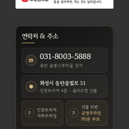
연락처 & 주소
031-8003-5888
☎
동탄 솔빛나루마을 상가
화성시 동탄솔빛로 51
●
인창프라자 4층 · 올리브영 건물
건물 뒤편
인창프라자
P
P
공영주차장
지하주차장
90분 무료