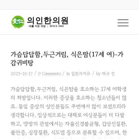
의인한의원
대를 이은 의업  |  SINCE 1963
가슴답답함,두근거림, 식은땀(17세 여)-가
감귀비탕
/
/
/
2025-10-17
0 Comments
in
질환과치유
by
재규 전
가슴답답함,두근거림, 식은땀을 호소하는 17세 여학생
의 처방입니다. 이러한 증상을 호소하는 청소년들이 많
죠. 동일 증상의 성인분들도 주변에서 많이 보셨으리라
생각합니다. 임상적으로는 대체로 여성분들이 더 다발
하고, 양방의 관점에서는 자율신경불균형, 갑상선질환,
불안증, 심장질환, 식도염 등으로 분류할 수 있으며, 한