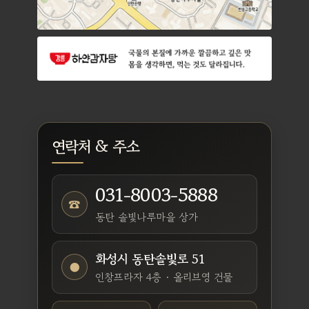
연락처 & 주소
031-8003-5888
☎
동탄 솔빛나루마을 상가
화성시 동탄솔빛로 51
●
인창프라자 4층 · 올리브영 건물