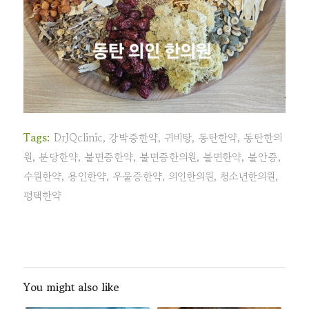
Tags:
DrJQclinic
,
강박증한약
,
귀비탕
,
동탄한약
,
동탄한의
원
,
분당한약
,
불면증한약
,
불면증한의원
,
불면한약
,
불안증
,
수원한약
,
용인한약
,
우울증한약
,
의인한의원
,
청소년한의원
,
평택한약
You might also like