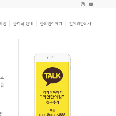
의원
클리닉 안내
한의원이야기
길위의한의사
중요
 출
됩