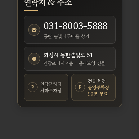
연락처 & 주소
031-8003-5888
☎
동탄 솔빛나루마을 상가
화성시 동탄솔빛로 51
●
인창프라자 4층 · 올리브영 건물
건물 뒤편
인창프라자
P
P
공영주차장
지하주차장
90분 무료