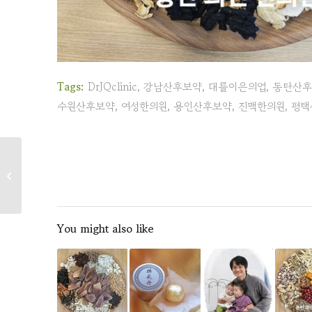
Tags:
DrJQclinic
,
강남산후보약
,
대를이은의업
,
동탄산후
수원산후보약
,
여성한의원
,
용인산후보약
,
진맥한의원
,
평택
만성 회전근개염(오십견)
You might also like