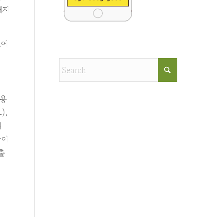
해지
도에
복용
),
니
상이
출