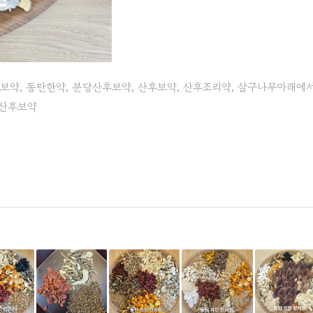
보약
,
동탄한약
,
분당산후보약
,
산후보약
,
산후조리약
,
살구나무아래에
산후보약