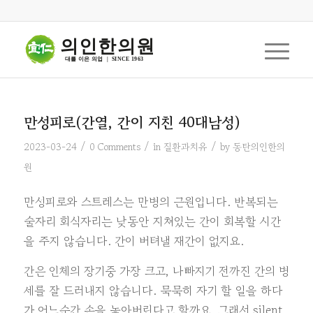
의인한의원
대를 이은 의업  |  SINCE 1963
만성피로(간열, 간이 지친 40대남성)
/
/
/
2023-03-24
0 Comments
in
질환과치유
by
동탄의인한의
원
만성피로와 스트레스는 만병의 근원입니다. 반복되는
술자리 회식자리는 낮동안 지쳐있는 간이 회복할 시간
을 주지 않습니다. 간이 버텨낼 재간이 없지요.
간은 인체의 장기중 가장 크고, 나빠지기 전까진 간의 병
세를 잘 드러내지 않습니다. 묵묵히 자기 할 일을 하다
가 어느순간 손을 놓아버린다고 할까요. 그래서 silent