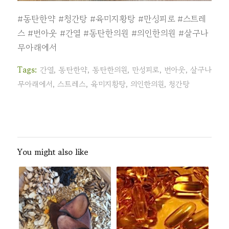
#동탄한약
#청간탕
#육미지황탕
#만성피로
#스트레
스
#번아웃
#간열
#동탄한의원
#의인한의원
#살구나
무아래에서
Tags:
간열
,
동탄한약
,
동탄한의원
,
만성피로
,
번아웃
,
살구나
무아래에서
,
스트레스
,
육미지황탕
,
의인한의원
,
청간탕
You might also like