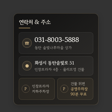
연락처 & 주소
031-8003-5888
☎
동탄 솔빛나루마을 상가
화성시 동탄솔빛로 51
●
인창프라자 4층 · 올리브영 건물
건물 뒤편
인창프라자
P
P
공영주차장
지하주차장
90분 무료