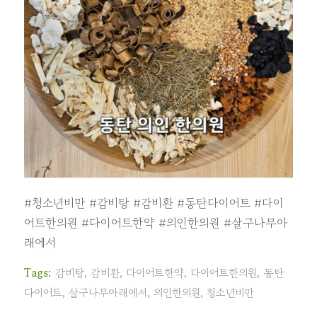
#청소년비만
#감비탕
#감비환
#동탄다이어트
#다이
어트한의원
#다이어트한약
#의인한의원
#살구나무아
래에서
Tags:
감비탕
,
감비환
,
다이어트한약
,
다이어트한의원
,
동탄
다이어트
,
살구나무아래에서
,
의인한의원
,
청소년비만