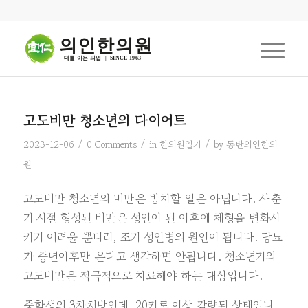
의인한의원
대를 이은 의업  |  SINCE 1963
고도비만 청소년의 다이어트
/
/
/
2023-12-06
0 Comments
in
한의원일기
by
동탄의인한의
원
고도비만 청소년의 비만은 방치할 일은 아닙니다. 사춘
기 시절 형성된 비만은 성인이 된 이후에 체형을 변화시
키기 어려울 뿐더러, 조기 성인병의 원인이 됩니다. 당뇨
가 중년이후만 온다고 생각하면 안됩니다. 청소년기의
고도비만은 적극적으로 치료해야 하는 대상입니다.
중학생의 3차처방인데, 20키로 이상 감량된 상태입니