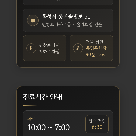
화성시 동탄솔빛로 51
●
인창프라자 4층 · 올리브영 건물
건물 뒤편
인창프라자
P
P
공영주차장
지하주차장
90분 무료
진료시간 안내
평일
접수 마감
10:00 ~ 7:00
6:30