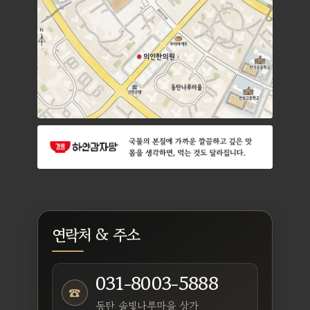
연락처 & 주소
031-8003-5888
☎
동탄 솔빛나루마을 상가