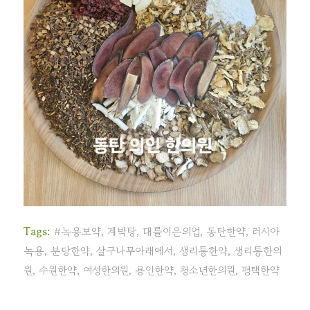
Tags:
#녹용보약
,
계박탕
,
대를이은의업
,
동탄한약
,
러시아
녹용
,
분당한약
,
살구나무아래에서
,
생리통한약
,
생리통한의
원
,
수원한약
,
여성한의원
,
용인한약
,
청소년한의원
,
평택한약