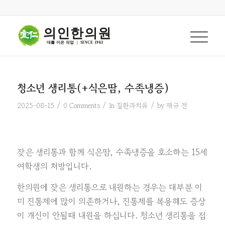
의인한의원
대를 이은 의업  |  SINCE 1963
청소년 생리통(+식은땀, 수족냉증)
/
/
/
2025-08-15
0 Comments
in
질환과치유
by
재규 전
잦은 생리통과 함께 식은땀, 수족냉증을 호소하는 15세
여학생의 처방입니다.
한의원에 잦은 생리통으로 내원하는 경우는 대부분 이
미 진통제에 많이 의존하거나, 진통제를 복용해도 증상
이 개선이 안될때 내원을 하십니다. 청소년 생리통을 접