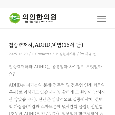
의인한의원
대를 이은 의업  |  SINCE 1963
집중력저하,ADHD,비염(15세 남)
/
/
/
2025-12-29
0 Comments
in
질환과치유
by
재규 전
집중력저하와 ADHD는 공통점과 차이점이 무엇일까
요?
ADHD는 뇌기능의 문제(전두엽 및 전두엽 연계 회로의
문제)로 이해되고 있습니다(명확하게 그 원인이 밝혀지
진 않았습니다). 진단은 임상적으로 집중력저하, 선택
적 과집중(게임과 스마트폰에 몇시간씩 몰입), 산만함
(조용한 ADHD도 있습니다), 정상적인 학교생활이 쉽