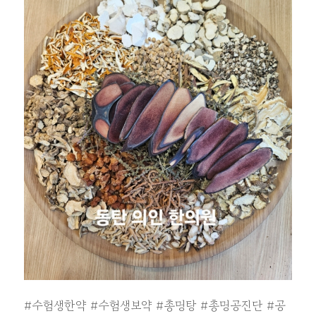
#수험생한약
#수험생보약
#총명탕
#총명공진단
#공