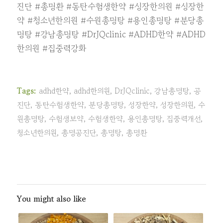
진단
#총명환
#동탄수험생한약
#성장한의원
#성장한
약
#청소년한의원
#수원총명탕
#용인총명탕
#분당총
명탕
#강남총명탕
#DrJQclinic
#ADHD한약
#ADHD
한의원
#집중력강화
Tags:
adhd한약
,
adhd한의원
,
DrJQclinic
,
강남총명탕
,
공
진단
,
동탄수험생한약
,
분당총명탕
,
성장한약
,
성장한의원
,
수
원총명탕
,
수험생보약
,
수험생한약
,
용인총명탕
,
집중력개선
,
청소년한의원
,
총명공진단
,
총명탕
,
총명환
You might also like