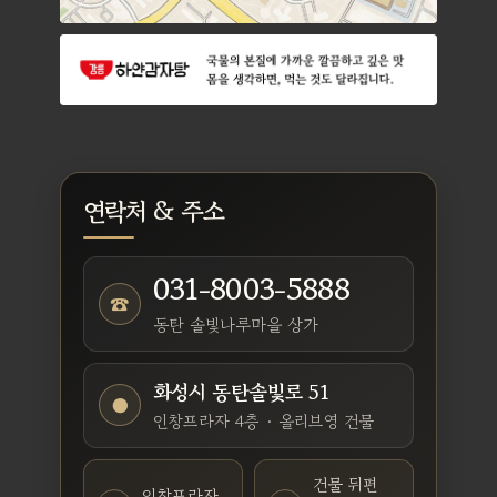
연락처 & 주소
031-8003-5888
☎
동탄 솔빛나루마을 상가
화성시 동탄솔빛로 51
●
인창프라자 4층 · 올리브영 건물
건물 뒤편
인창프라자