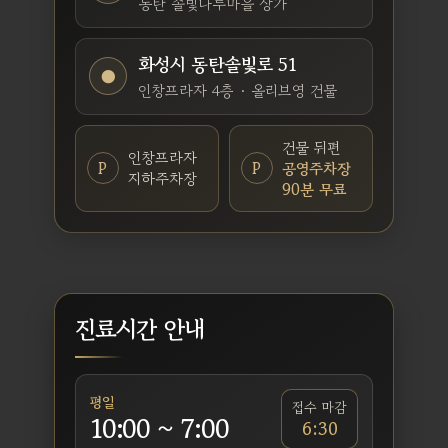
동탄 솔빛나루마을 상가
화성시 동탄솔빛로 51
●
인창프라자 4층 · 올리브영 건물
건물 뒤편
인창프라자
P
P
공영주차장
지하주차장
90분 무료
진료시간 안내
평일
접수 마감
10:00 ~ 7:00
6:30