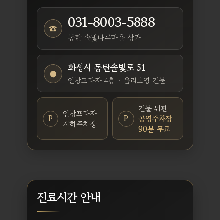
031-8003-5888
☎
동탄 솔빛나루마을 상가
화성시 동탄솔빛로 51
●
인창프라자 4층 · 올리브영 건물
건물 뒤편
인창프라자
P
P
공영주차장
지하주차장
90분 무료
진료시간 안내