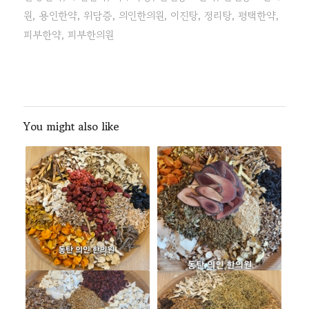
원
,
용인한약
,
위담증
,
의인한의원
,
이진탕
,
정리탕
,
평택한약
,
피부한약
,
피부한의원
You might also like