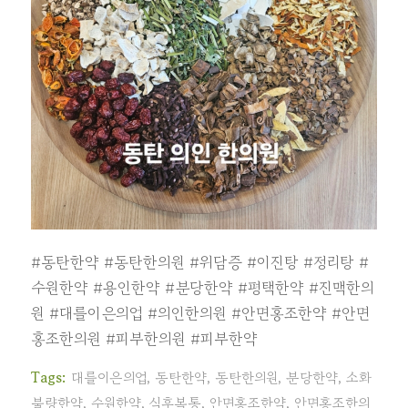
#동탄한약
#동탄한의원
#위담증
#이진탕
#정리탕
#
수원한약
#용인한약
#분당한약
#평택한약
#진맥한의
원
#대를이은의업
#의인한의원
#안면홍조한약
#안면
홍조한의원
#피부한의원
#피부한약
Tags:
대를이은의업
,
동탄한약
,
동탄한의원
,
분당한약
,
소화
불량한약
,
수원한약
,
식후복통
,
안면홍조한약
,
안면홍조한의