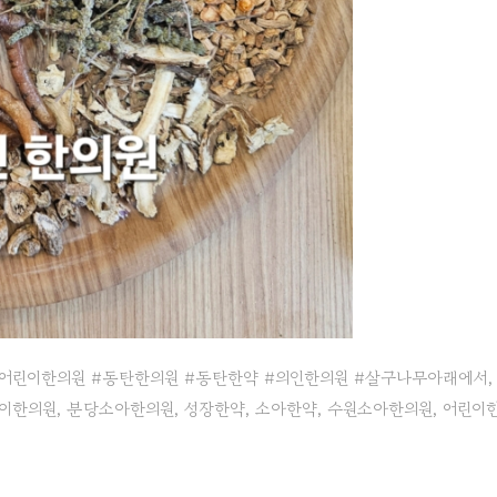
어린이한의원 #동탄한의원 #동탄한약 #의인한의원 #살구나무아래에서
,
이한의원
,
분당소아한의원
,
성장한약
,
소아한약
,
수원소아한의원
,
어린이