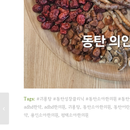
Tags:
#귀룡탕 #동탄성장클리닉 #동탄소아한의원 #동탄
봄 다이어트(60대 초 여
adhd한약
,
adhd한의원
,
귀룡탕
,
동탄소아한의원
,
동탄어린
성)
약
,
용인소아한의원
,
평택소아한의원