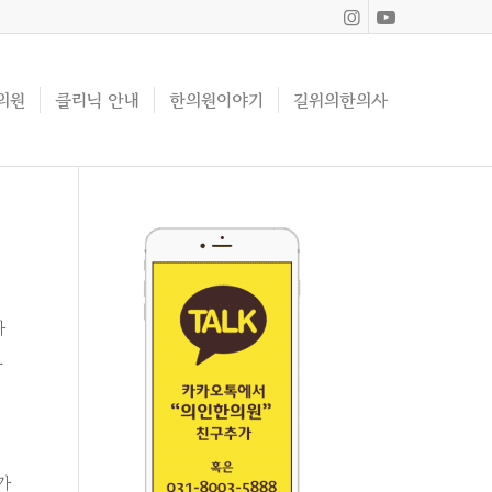
의원
클리닉 안내
한의원이야기
길위의한의사
다
도
가