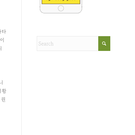
나타
아이
니
니
지황
 원