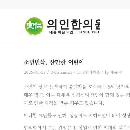
의인한의원
대를 이은 의업  |  SINCE 1963
소변빈삭, 산만한 어린이
/
/
/
2025-05-27
0 Comments
in
질환과치유
by
재규 전
소변이 잦고 산만하여 불편함을 호소하는 5세 남아의 
매우 많고, 이는 대부분 신경성의 요인이 함께 있는
이로 인한 지적을 받는 경우도 있습니다.
이러한 요인들로 인해, 성장에도 저해요인이 되어 성
한의학에서 보는 관점은 1. 상열로 인한 인체의 밸런스