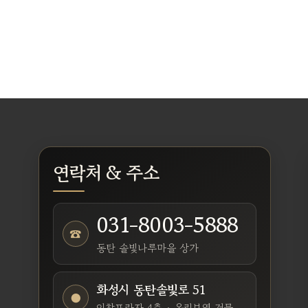
연락처 & 주소
031-8003-5888
☎
동탄 솔빛나루마을 상가
화성시 동탄솔빛로 51
●
인창프라자 4층 · 올리브영 건물