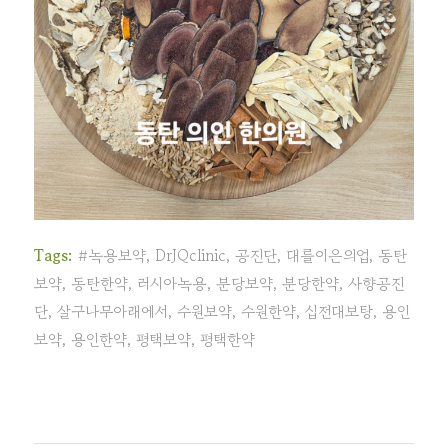
Tags:
#녹용보약
,
DrJQclinic
,
공진단
,
대를이은의업
,
동탄
보약
,
동탄한약
,
러시아녹용
,
분당보약
,
분당한약
,
사향공진
단
,
살구나무아래에서
,
수원보약
,
수원한약
,
십전대보탕
,
용인
보약
,
용인한약
,
평택보약
,
평택한약