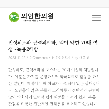
의인한의원
대를 이은 의업  |  SINCE 1963
만성피로와 근력의저하, 맥이 약한 70대 여
성 -녹용2배방
/
/
/
2025-11-12
0 Comments
in
한의원일기
by
재규 전
만성피로, 근력저하를 호소하는 70대 여성의 처방입니
다. 이분은 가게를 운영하시며 적극적으로 활동을 하시
는 분인데, 체력에 비해 과로가 누적되어 있는 상태입니
다. 노년층의 많은 분들이 그러하듯이 전반적인 근력이
많이 약화되어 있어서 쉽게 피로를 느끼기 쉽고, 무릎
관절을 비롯한 전반적인 관절통을 호소하고 있습니다.