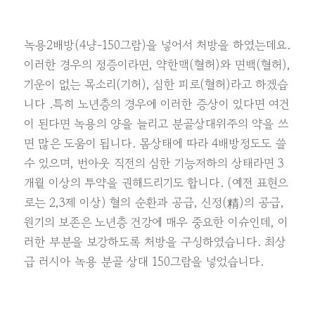
녹용2배방(4냥-150그람)을 넣어서 처방을 하였는데요.
이러한 경우의 정증이라면, 약한맥(혈허)와 면백(혈허),
기운이 없는 목소리(기허), 심한 피로(혈허)라고 하겠습
니다 .특히 노년층의 경우에 이러한 증상이 있다면 여건
이 된다면 녹용의 양을 늘리고 분골상대위주의 약을 쓰
면 많은 도움이 됩니다. 몸상태에 따라 4배방정도도 쓸
수 있으며, 번아웃 직전의 심한 기능저하의 상태라면 3
개월 이상의 투약을 권해드리기도 합니다. (예전 표현으
로는 2,3제 이상) 혈의 순환과 공급, 신정(精)의 공급,
원기의 보존은 노년층 건강에 매우 중요한 이슈인데, 이
러한 부분을 보강하도록 처방을 구성하였습니다. 최상
급 러시아 녹용 분골 상대 150그람을 넣었습니다.