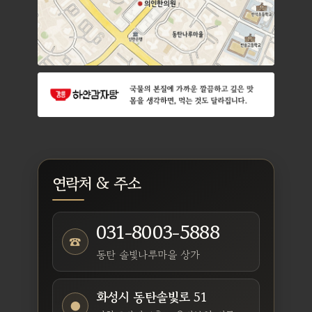
연락처 & 주소
031-8003-5888
☎
동탄 솔빛나루마을 상가
화성시 동탄솔빛로 51
●