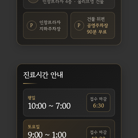
인창프라자 4층 · 올리브영 건물
건물 뒤편
인창프라자
P
P
공영주차장
지하주차장
90분 무료
진료시간 안내
평일
접수 마감
10:00 ~ 7:00
6:30
토요일
9:00 ~ 1:00
접수 마감