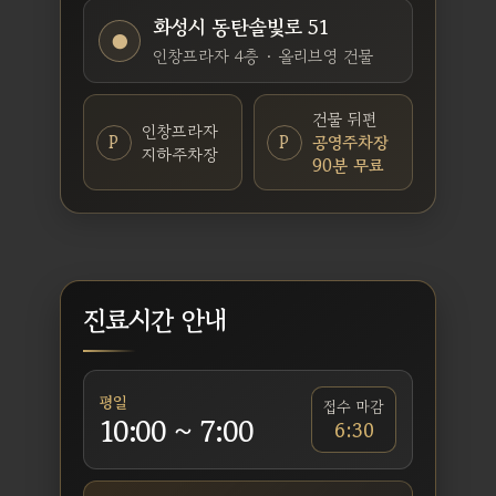
화성시 동탄솔빛로 51
●
인창프라자 4층 · 올리브영 건물
건물 뒤편
인창프라자
P
P
공영주차장
지하주차장
90분 무료
진료시간 안내
평일
접수 마감
10:00 ~ 7:00
6:30