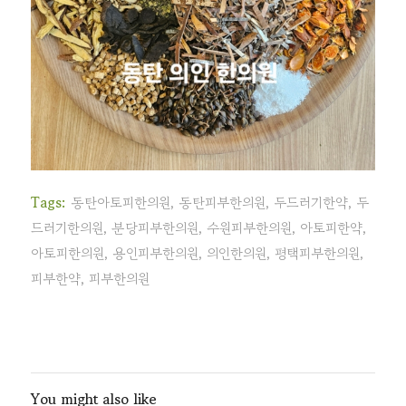
Tags:
동탄아토피한의원
,
동탄피부한의원
,
두드러기한약
,
두
드러기한의원
,
분당피부한의원
,
수원피부한의원
,
아토피한약
,
아토피한의원
,
용인피부한의원
,
의인한의원
,
평택피부한의원
,
피부한약
,
피부한의원
You might also like