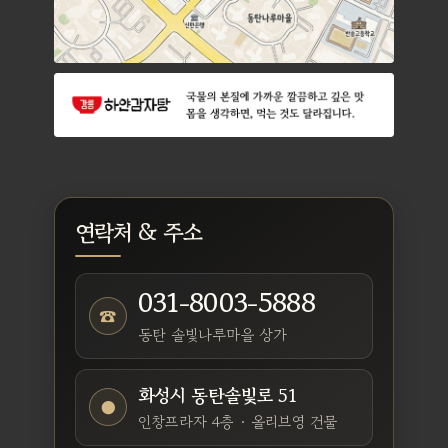
연락처 & 주소
031-8003-5888
☎
동탄 솔빛나루마을 상가
화성시 동탄솔빛로 51
●
인창프라자 4층 · 올리브영 건물