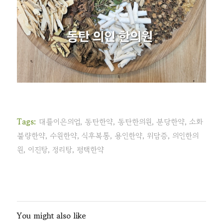
Tags:
대를이은의업
,
동탄한약
,
동탄한의원
,
분당한약
,
소화
불량한약
,
수원한약
,
식후복통
,
용인한약
,
위담증
,
의인한의
원
,
이진탕
,
정리탕
,
평택한약
You might also like