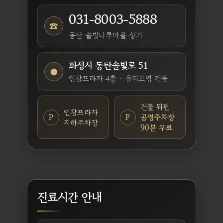
031-8003-5888
☎
동탄 솔빛나루마을 상가
화성시 동탄솔빛로 51
●
인창프라자 4층 · 올리브영 건물
건물 뒤편
인창프라자
P
P
공영주차장
지하주차장
90분 무료
진료시간 안내