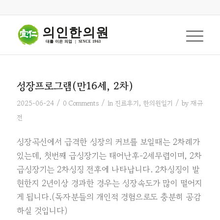
의인한의원
대를 이은 의업  |  SINCE 1963
성장프로그램(만16세, 2차)
/
/
/
2025-06-24
0 Comments
in
진료후기
,
한의원일기
by
재규
전
성장곡선에서 급격한 성장의 커브를 보일때는 2차례가
있는데, 첫번째 급성장기는 태어난후-2세무렵이며, 2차
급성장기는 2차성징 전후에 나타납니다. 2차성징이 발
현한지 2년이상 경과한 경우는 성장속도가 많이 떨어지
게 됩니다.(독자분들의 개인적 경험으로도 충분히 공감
하실 것입니다)