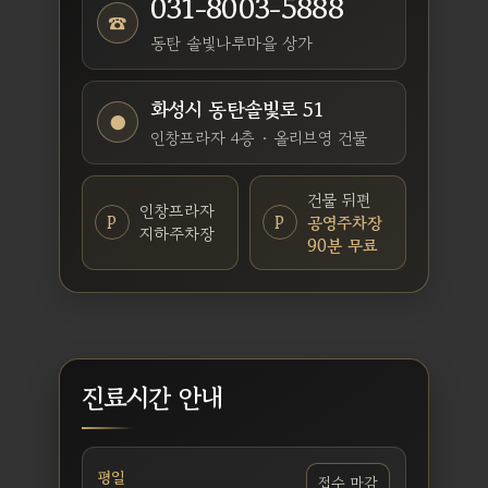
031-8003-5888
☎
동탄 솔빛나루마을 상가
화성시 동탄솔빛로 51
●
인창프라자 4층 · 올리브영 건물
건물 뒤편
인창프라자
P
P
공영주차장
지하주차장
90분 무료
진료시간 안내
평일
접수 마감