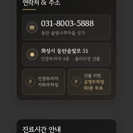
연락처 & 주소
031-8003-5888
☎
동탄 솔빛나루마을 상가
화성시 동탄솔빛로 51
●
인창프라자 4층 · 올리브영 건물
건물 뒤편
인창프라자
P
P
공영주차장
지하주차장
90분 무료
진료시간 안내