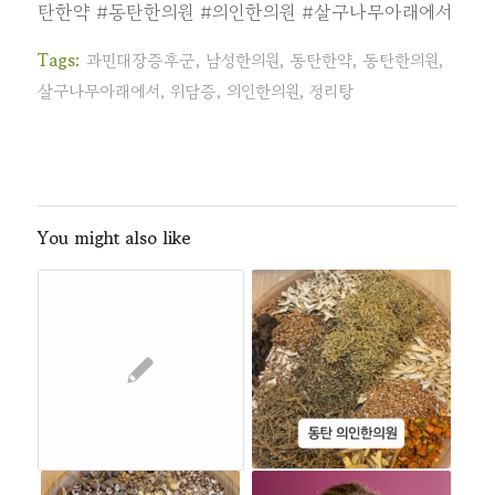
탄한약
#동탄한의원
#의인한의원
#살구나무아래에서
Tags:
과민대장증후군
,
남성한의원
,
동탄한약
,
동탄한의원
,
살구나무아래에서
,
위담증
,
의인한의원
,
정리탕
You might also like