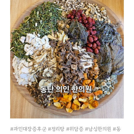
#과민대장증후군
#정리탕
#위담증
#남성한의원
#동