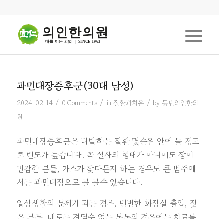
의인한의원
대를 이은 의업  |  SINCE 1963
과민대장증후군(30대 남성)
/
/
/
2024-02-14
0 Comments
in
질환과치유
by
동탄의인한의
원
과민대장증후군은 다발하는 질환 몇순위 안에 들 정도
로 빈도가 높습니다. 꼭 설사의 형태가 아니어도 장이
민감한 분들, 가스가 잦다든지 하는 경우도 큰 범주에
서는 과민대장으로 볼 볼수 있습니다.
일상생활의 문제가 되는 경우, 빈번한 화장실 출입, 잦
은 복통, 때로는 견딜수 없는 복통의 경우에는 치료를