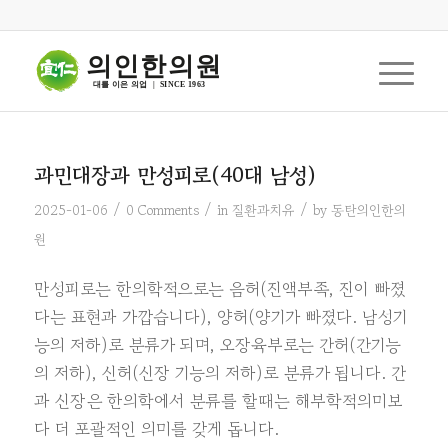
의인한의원
대를 이은 의업  |  SINCE 1963
과민대장과 만성피로(40대 남성)
/
/
/
2025-01-06
0 Comments
in
질환과치유
by
동탄의인한의
원
만성피로는 한의학적으로는 음허(진액부족, 진이 빠졌
다는 표현과 가깝습니다), 양허(양기가 빠졌다. 남성기
능의 저하)로 분류가 되며, 오장육부로는 간허(간기능
의 저하), 신허(신장 기능의 저하)로 분류가 됩니다. 간
과 신장은 한의학에서 분류를 할때는 해부학적의미보
다 더 포괄적인 의미를 갖게 돕니다.