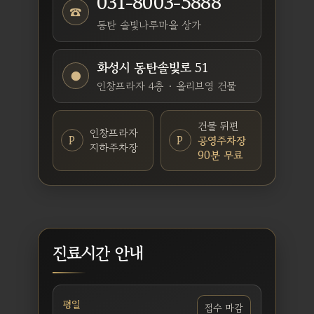
031-8003-5888
☎
동탄 솔빛나루마을 상가
화성시 동탄솔빛로 51
●
인창프라자 4층 · 올리브영 건물
건물 뒤편
인창프라자
P
P
공영주차장
지하주차장
90분 무료
진료시간 안내
평일
접수 마감