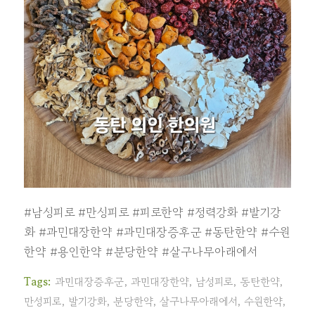
#남성피로
#만성피로
#피로한약
#정력강화
#발기강
화
#과민대장한약
#과민대장증후군
#동탄한약
#수원
한약
#용인한약
#분당한약
#살구나무아래에서
Tags:
과민대장증후군
,
과민대장한약
,
남성피로
,
동탄한약
,
만성피로
,
발기강화
,
분당한약
,
살구나무아래에서
,
수원한약
,