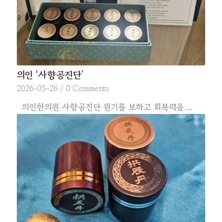
의인 ‘사향공진단’
2026-05-26
/
0 Comments
의인한의원 사향공진단 원기를 보하고 회복력을…