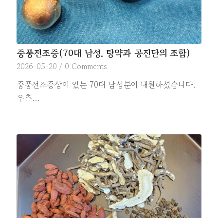
중풍전조증(70대 남성. 탕약과 공진단의 조합)
2026-05-20
/
0 Comments
중풍전조증상이 있는 70대 남성분이 내원하셨습니다.
우측…