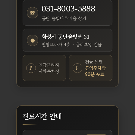
031-8003-5888
☎
동탄 솔빛나루마을 상가
화성시 동탄솔빛로 51
●
인창프라자 4층 · 올리브영 건물
건물 뒤편
인창프라자
P
P
공영주차장
지하주차장
90분 무료
진료시간 안내