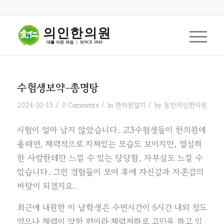
의인한의원
대를 이은 의업  |  SINCE 1963
수험생보약-총명탕
/
/
/
2024-10-15
0 Comments
in
한의원일기
by
동탄의인한의원
시험이 얼마 남지 않았습니다. 고3수험생들이 한의원에
올때면, 체력적으로 지쳐있는 모습도 보이지만, 열심히
한 사람한테만 느낄 수 있는 당당함, 자부심도 느낄 수
있습니다. 그런 경험들이 모여 후에 자신감과 자존감의
바탕이 되겠지요.
최근에 내원한 이 남학생은 수면시간이 6시간 내외 정도
였으나 체력이 약한 편이라 체력저하로 고민을 하고 있