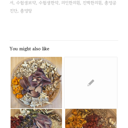
서
,
수험생보약
,
수험생한약
,
의인한의원
,
진맥한의원
,
총명공
진단
,
총명탕
You might also like