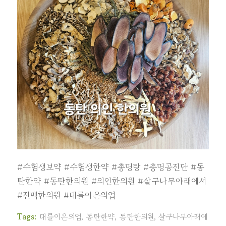
#수험생보약
#수험생한약
#총명탕
#총명공진단
#동
탄한약
#동탄한의원
#의인한의원
#살구나무아래에서
#진맥한의원
#대를이은의업
Tags:
대를이은의업
,
동탄한약
,
동탄한의원
,
살구나무아래에