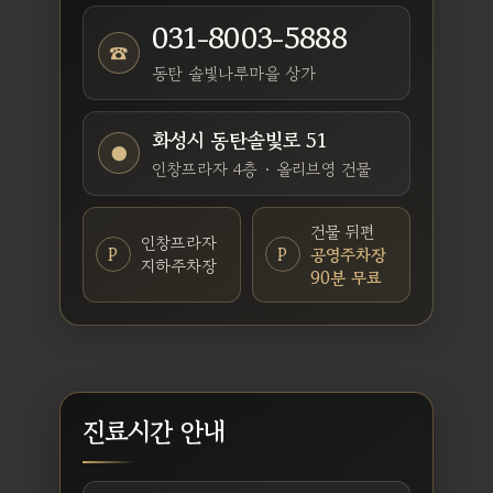
031-8003-5888
☎
동탄 솔빛나루마을 상가
화성시 동탄솔빛로 51
●
인창프라자 4층 · 올리브영 건물
건물 뒤편
인창프라자
P
P
공영주차장
지하주차장
90분 무료
진료시간 안내