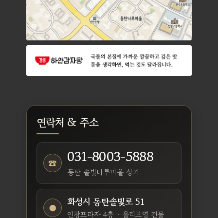
연락처 & 주소
031-8003-5888
☎
동탄 솔빛나루마을 상가
화성시 동탄솔빛로 51
●
인창프라자 4층 · 올리브영 건물