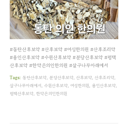
#동탄산후보약
#산후보약
#여성한의원
#산후조리약
#용인산후보약
#수원산후보약
#분당산후보약
#평택
산후보약
#한약은의인한의원
#살구나무아래에서
Tags:
동탄산후보약
,
분당산후보약
,
산후보약
,
산후조리약
,
살구나무아래에서
,
수원산후보약
,
여성한의원
,
용인산후보약
,
평택산후보약
,
한약은의인한의원