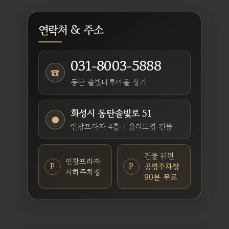
연락처 & 주소
031-8003-5888
☎
동탄 솔빛나루마을 상가
화성시 동탄솔빛로 51
●
인창프라자 4층 · 올리브영 건물
건물 뒤편
인창프라자
P
P
공영주차장
지하주차장
90분 무료