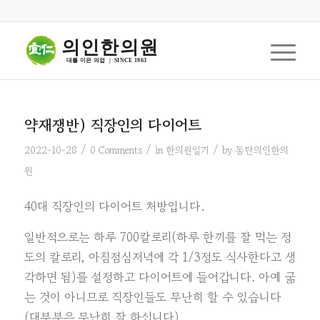
의인한의원
대를 이은 의업  |  SINCE 1963
약재쟁반) 직장인의 다이어트
/
/
/
2022-10-28
0 Comments
in
한의원일기
by
동탄의인한의
원
40대 직장인의 다이어트 처방입니다.
일반적으로는 하루 700칼로리(하루 한끼를 잘 먹는 정
도의 칼로리, 아침점심저녁에 각 1/3정도 식사한다고 생
각하면 됨)를 설정하고 다이어트에 들어갑니다. 아예 굶
는 것이 아니므로 직장인들도 무난히 할 수 있습니다
(대부분은 무난히 잘 하십니다),