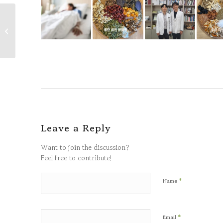
간병으로 지친 80대 여성
Leave a Reply
Want to join the discussion?
Feel free to contribute!
*
Name
*
Email