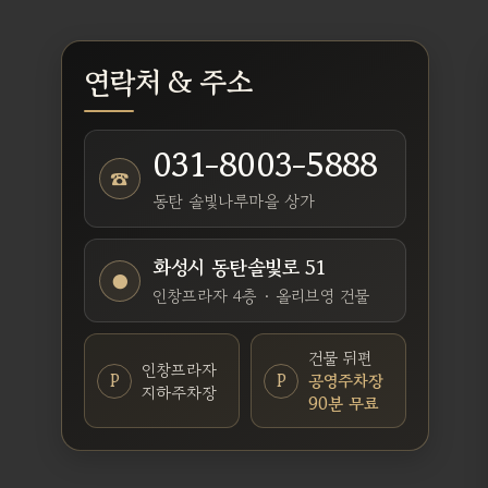
연락처 & 주소
031-8003-5888
☎
동탄 솔빛나루마을 상가
화성시 동탄솔빛로 51
●
인창프라자 4층 · 올리브영 건물
건물 뒤편
인창프라자
P
P
공영주차장
지하주차장
90분 무료