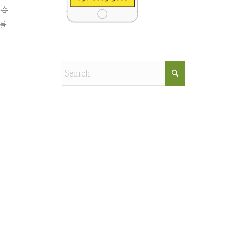
였습
재를