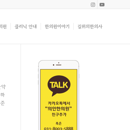
의원
클리닉 안내
한의원이야기
길위의한의사
한약
 하
해준