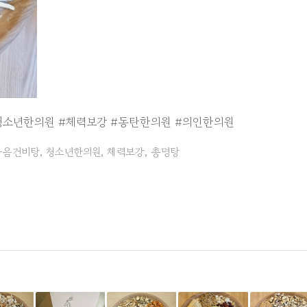
청소년한의원
#체력보강
#동탄한의원
#의인한의원
자음건비탕
,
청소년한의원
,
체력보강
,
총명탕