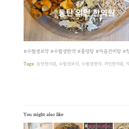
#수험생보약
#수험생한약
#총명탕
#자음건비탕
#
Tags:
동탄한의원
,
수험생보약
,
수험생한약
,
의인한의원
,
You might also like