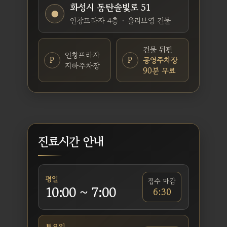
화성시 동탄솔빛로 51
●
인창프라자 4층 · 올리브영 건물
건물 뒤편
인창프라자
P
P
공영주차장
지하주차장
90분 무료
진료시간 안내
평일
접수 마감
10:00 ~ 7:00
6:30
토요일