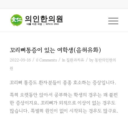
의인한의원
대를 이은 의업  |  SINCE 1963
꼬리뼈통증이 있는 여학생(음허유화)
/
/
/
2022-09-16
0 Comments
in
질환과치유
by
동탄의인한의
원
꼬리뼈 통증도 환자분들이 종종 호소하는 증상입니다.
특히 오랫동안 앉아서 공부하는 학생의 경우는 꽤 불편
한 증상이지요. 꼬리뼈가 외적으로 이상이 없는 경우도
많습니다. 특별히 원인이 없이 시작되는 경우도 많구요.