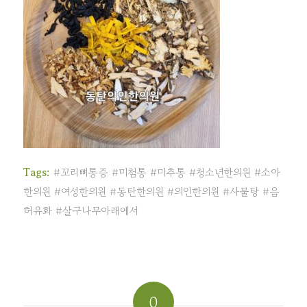
Tags:
#꼬리뼈통증 #미첨통 #미추통 #청소년한의원 #소아
한의원 #여성한의원 #동탄한의원 #의인한의원 #사물탕 #음
허유화 #살구나무아래에서
0