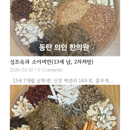
성조숙과 소아비만(13세 남, 2차처방)
2026-02-10
/
0 Comments
13세 7개월 남학생( 신장 백분위 14프로, 몸무게…