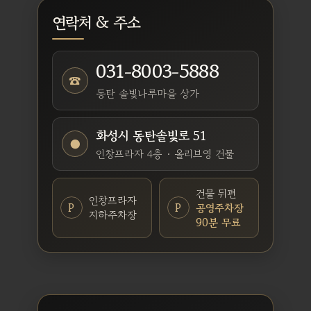
연락처 & 주소
031-8003-5888
☎
동탄 솔빛나루마을 상가
화성시 동탄솔빛로 51
●
인창프라자 4층 · 올리브영 건물
건물 뒤편
인창프라자
P
P
공영주차장
지하주차장
90분 무료