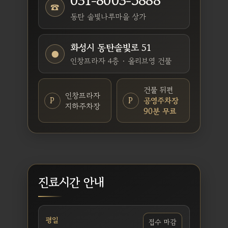
031-8003-5888
☎
동탄 솔빛나루마을 상가
화성시 동탄솔빛로 51
●
인창프라자 4층 · 올리브영 건물
건물 뒤편
인창프라자
P
P
공영주차장
지하주차장
90분 무료
진료시간 안내
평일
접수 마감