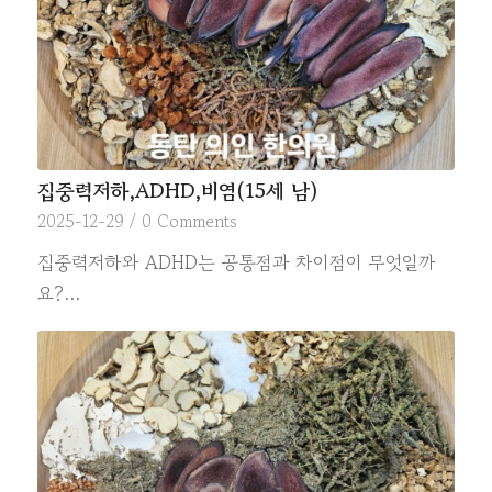
집중력저하,ADHD,비염(15세 남)
2025-12-29
/
0 Comments
집중력저하와 ADHD는 공통점과 차이점이 무엇일까
요?…