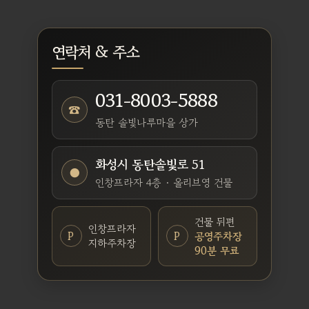
연락처 & 주소
031-8003-5888
☎
동탄 솔빛나루마을 상가
화성시 동탄솔빛로 51
●
인창프라자 4층 · 올리브영 건물
건물 뒤편
인창프라자
P
P
공영주차장
지하주차장
90분 무료