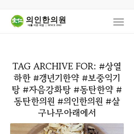
의인한의원
대를 이은 의업  |  SINCE 1963
TAG ARCHIVE FOR:
#상열
하한 #갱년기한약 #보중익기
탕 #자음강화탕 #동탄한약 #
동탄한의원 #의인한의원 #살
구나무아래에서