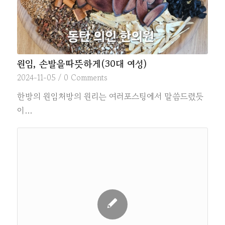
원임, 손발을따뜻하게(30대 여성)
2024-11-05
/
0 Comments
한방의 원임처방의 원리는 여러포스팅에서 말씀드렸듯
이…