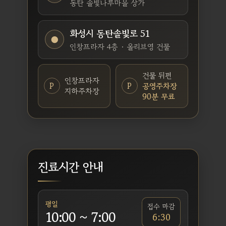
동탄 솔빛나루마을 상가
화성시 동탄솔빛로 51
●
인창프라자 4층 · 올리브영 건물
건물 뒤편
인창프라자
P
P
공영주차장
지하주차장
90분 무료
진료시간 안내
평일
접수 마감
10:00 ~ 7:00
6:30