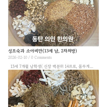
성조숙과 소아비만(13세 남, 2차처방)
2026-02-10
/
0 Comments
13세 7개월 남학생( 신장 백분위 14프로, 몸무게…