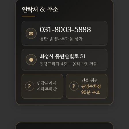
연락처 & 주소
031-8003-5888
☎
동탄 솔빛나루마을 상가
화성시 동탄솔빛로 51
●
인창프라자 4층 · 올리브영 건물
건물 뒤편
인창프라자
P
P
공영주차장
지하주차장
90분 무료