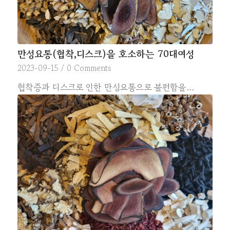
만성요통(협착,디스크)을 호소하는 70대여성
2023-09-15
/
0 Comments
협착증과 디스크로 인한 만성요통으로 불편함을…