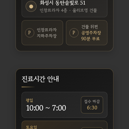
화성시 동탄솔빛로 51
●
인창프라자 4층 · 올리브영 건물
건물 뒤편
인창프라자
P
P
공영주차장
지하주차장
90분 무료
진료시간 안내
평일
접수 마감
10:00 ~ 7:00
6:30
토요일