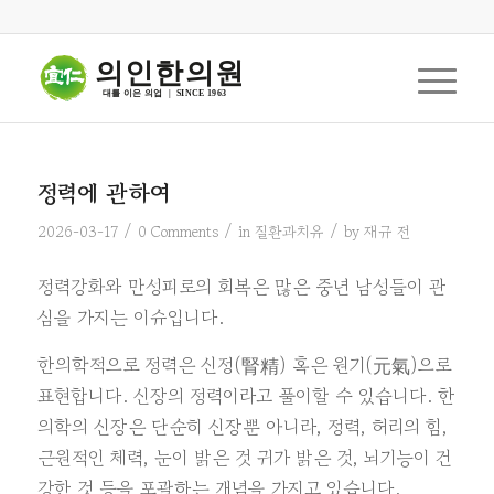
의인한의원
대를 이은 의업  |  SINCE 1963
정력에 관하여
/
/
/
2026-03-17
0 Comments
in
질환과치유
by
재규 전
정력강화와 만성피로의 회복은 많은 중년 남성들이 관
심을 가지는 이슈입니다.
한의학적으로 정력은 신정(腎精) 혹은 원기(元氣)으로
표현합니다. 신장의 정력이라고 풀이할 수 있습니다. 한
의학의 신장은 단순히 신장뿐 아니라, 정력, 허리의 힘,
근원적인 체력, 눈이 밝은 것 귀가 밝은 것, 뇌기능이 건
강한 것 등을 포괄하는 개념을 가지고 있습니다.