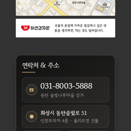
연락처 & 주소
031-8003-5888
☎
동탄 솔빛나루마을 상가
화성시 동탄솔빛로 51
●
인창프라자 4층 · 올리브영 건물