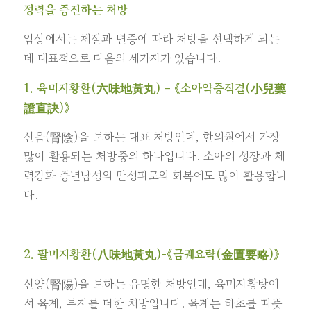
정력을 증진하는 처방
임상에서는 체질과 변증에 따라 처방을 선택하게 되는
데 대표적으로 다음의 세가지가 있습니다.
1. 육미지황환(六味地黃丸) –
《소아약증직결(小兒藥
證直訣)》
신음(腎陰)을 보하는 대표 처방인데, 한의원에서 가장
많이 활용되는 처방중의 하나입니다. 소아의 성장과 체
력강화 중년남성의 만성피로의 회복에도 많이 활용합니
다.
2. 팔미지황환(八味地黃丸)-
《금궤요략(金匱要略)》
신양(腎陽)을 보하는 유명한 처방인데, 육미지황탕에
서 육계, 부자를 더한 처방입니다. 육계는 하초를 따뜻