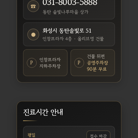
031-8003-5888
☎
동탄 솔빛나루마을 상가
화성시 동탄솔빛로 51
●
인창프라자 4층 · 올리브영 건물
건물 뒤편
인창프라자
P
P
공영주차장
지하주차장
90분 무료
진료시간 안내
평일
접수 마감