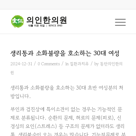
의인한의원
대를 이은 의업  |  SINCE 1963
생리통과 소화불량을 호소하는 30대 여성
/
/
/
2024-12-31
0 Comments
in
질환과치유
by
동탄의인한의
원
생리통과 소화불량을 호소하는 30대 초반 여성분의 처
방입니다.
부인과 검진상에 특이소견이 없는 경우는 기능적인 문
제로 분류됩니다. 순환의 문제, 허로의 문제(피로), 신
경성의 요인(스트레스) 등 구조의 문제가 없더라도 생리
통, 생리불순이 오는 경우는 많습니다. 기능적문제로 분