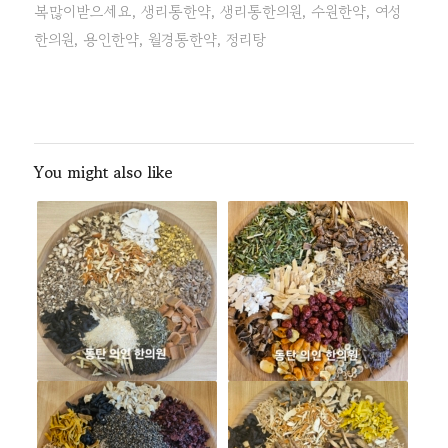
복많이받으세요
,
생리통한약
,
생리통한의원
,
수원한약
,
여성
한의원
,
용인한약
,
월경통한약
,
정리탕
You might also like