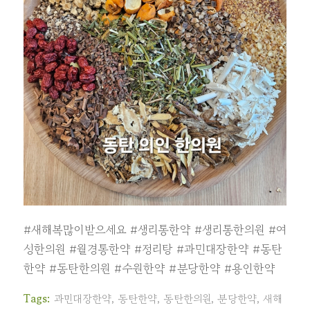
#새해복많이받으세요
#생리통한약
#생리통한의원
#여
성한의원
#월경통한약
#정리탕
#과민대장한약
#동탄
한약
#동탄한의원
#수원한약
#분당한약
#용인한약
Tags:
과민대장한약
,
동탄한약
,
동탄한의원
,
분당한약
,
새해