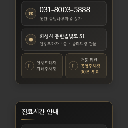
031-8003-5888
☎
동탄 솔빛나루마을 상가
화성시 동탄솔빛로 51
●
인창프라자 4층 · 올리브영 건물
건물 뒤편
인창프라자
P
P
공영주차장
지하주차장
90분 무료
진료시간 안내