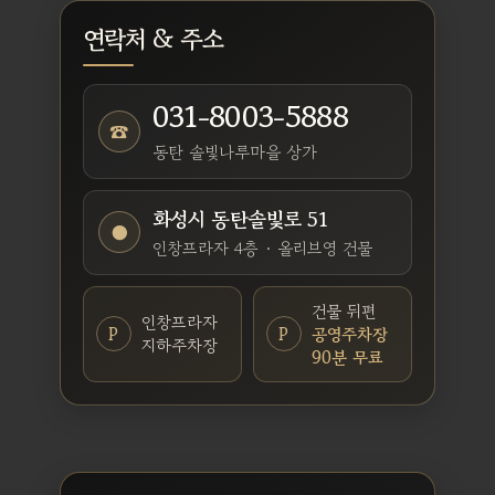
연락처 & 주소
031-8003-5888
☎
동탄 솔빛나루마을 상가
화성시 동탄솔빛로 51
●
인창프라자 4층 · 올리브영 건물
건물 뒤편
인창프라자
P
P
공영주차장
지하주차장
90분 무료