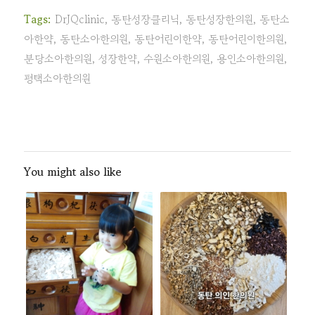
Tags:
DrJQclinic
,
동탄성장클리닉
,
동탄성장한의원
,
동탄소
아한약
,
동탄소아한의원
,
동탄어린이한약
,
동탄어린이한의원
,
분당소아한의원
,
성장한약
,
수원소아한의원
,
용인소아한의원
,
평택소아한의원
You might also like