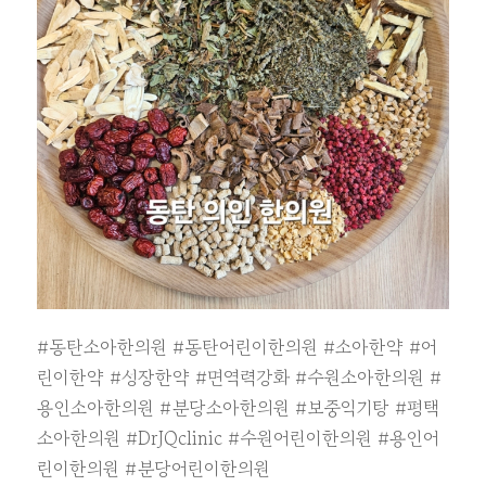
#동탄소아한의원
#동탄어린이한의원
#소아한약
#어
린이한약
#성장한약
#면역력강화
#수원소아한의원
#
용인소아한의원
#분당소아한의원
#보중익기탕
#평택
소아한의원
#DrJQclinic
#수원어린이한의원
#용인어
린이한의원
#분당어린이한의원