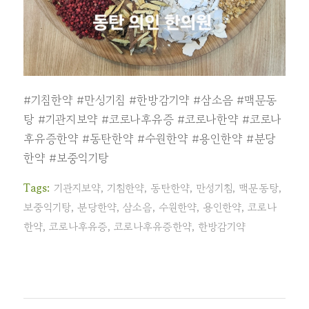
#기침한약
#만성기침
#한방감기약
#삼소음
#맥문동
탕
#기관지보약
#코로나후유증
#코로나한약
#코로나
후유증한약
#동탄한약
#수원한약
#용인한약
#분당
한약
#보중익기탕
Tags:
기관지보약
,
기침한약
,
동탄한약
,
만성기침
,
맥문동탕
,
보중익기탕
,
분당한약
,
삼소음
,
수원한약
,
용인한약
,
코로나
한약
,
코로나후유증
,
코로나후유증한약
,
한방감기약