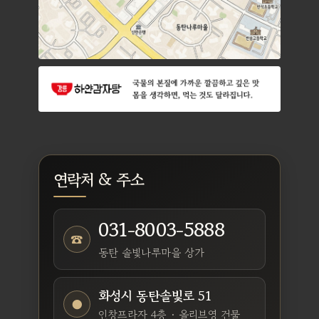
연락처 & 주소
031-8003-5888
☎
동탄 솔빛나루마을 상가
화성시 동탄솔빛로 51
●
인창프라자 4층 · 올리브영 건물