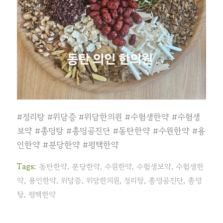
#정리탕
#위담증
#위담한의원
#수험생한약
#수험생
보약
#총명탕
#총명공진단
#동탄한약
#수원한약
#용
인한약
#분당한약
#평택한약
Tags:
동탄한약
,
분당한약
,
수원한약
,
수험생보약
,
수험생한
약
,
용인한약
,
위담증
,
위담한의원
,
정리탕
,
총명공진단
,
총명
탕
,
평택한약