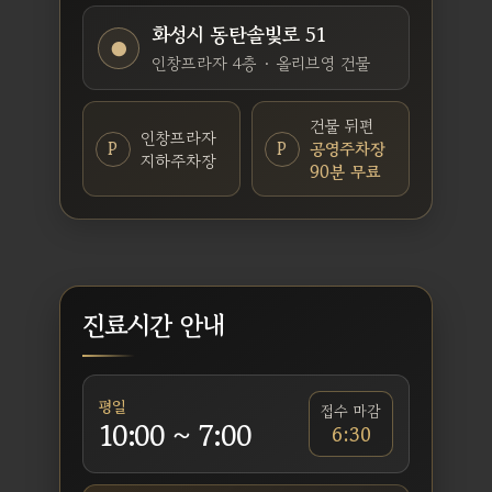
화성시 동탄솔빛로 51
●
인창프라자 4층 · 올리브영 건물
건물 뒤편
인창프라자
P
P
공영주차장
지하주차장
90분 무료
진료시간 안내
평일
접수 마감
10:00 ~ 7:00
6:30